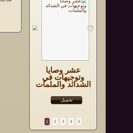
04-1442
ية معان
عشر وصايا
ايات
وتوجيهات في
الشدائد والملمات
ميل
تحميل
1
2
3
4
5