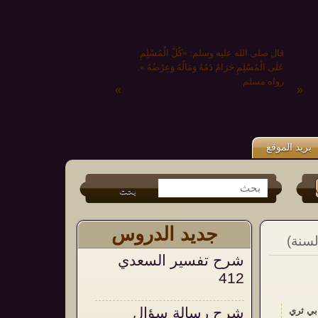
قال صلى الله عليه وسلم: «كُلُّ الْمُسْلِمِ
عَلَى الْمُسْلِمِ حَرَامٌ دَمُهُ وَمَالُهُ وَعِرْضُهُ ».
رواه مسلم.
»
«
بريد الموقع
تر
و
الفيس بوك
من جديد الكتب (
عشر وصايا وتوجيهات في الشدائد والم
جديد الدروس
لسنة)
شرح تفسير السعدي
412
شرح رسالة سؤال
بي ثري