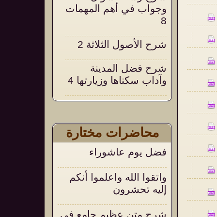
وجواب في أهم المهمات
8
شرح الأصول الثلاثة 2
شرح فضل المدينة
وآداب سكناها وزيارتها 4
شرح التحقيق والإيضاح
18
محاضرات مختارة
التعليق على التنبيهات
فضل يوم عاشوراء
السنية على العقيدة
الواسطية 105
واتقوا الله واعلموا أنكم
إليه تحشرون
شرح متن عظيم جامع في