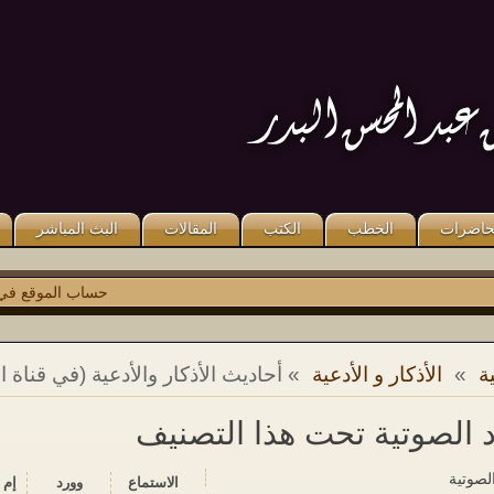
قال صلى الله عليه وسلم: «مَنْ كَذَبَ
قال صلى الله عليه وسلم: «مَنْ صَلَّى
عَلَىَّ مُتَعَمِّدًا فَلْيَتَبَوَّأْ مَقْعَدَهُ مِنَ النَّارِ».
عَلَىَّ وَاحِدَةً صَلَّى اللَّهُ عَلَيْهِ عَشْرًا ». رواه
متفق عليه.
مسلم.
حاضرات
الخطب
الكتب
المقالات
البث المباشر
حساب الموقع في
توي
ة
»
الأذكار و الأدعية
» أحاديث الأذكار والأدعية (في قناة ا
د الصوتية تحت هذا التصنيف
الصوتية
الاستماع‬
وورد
إم 