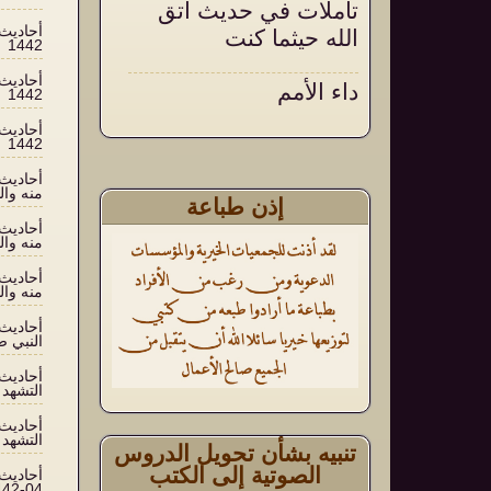
تأملات في حديث اتق
الله حيثما كنت
1442
داء الأمم
1442
أثر الأذكار الشرعية في
1442
تقوية العقيدة وتثبيتها
منه والس
إذن طباعة
منه والس
منه والس
النبي صلى
التشهد 09-04-1442
التشهد 10-04-1442
تنبيه بشأن تحويل الدروس
الصوتية إلى الكتب
04-1442