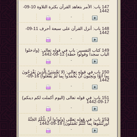
147 ‌‌‌‌‌‌‌‌باب: الأمر بتعاهد القرآن بكثرة التلاوة 10-09-
1442
-
148 ‌‌‌‌‌‌‌‌‌‌باب: أنزل القرآن على سبعة أحرف 11-09-
1442
-
149 كتاب التفسير: ‌‌باب في قوله تعالى: {وادخلوا
الباب سجدا وقولوا حطة} 12-09-1442
-
150 ‌‌باب في قوله تعالى: {لا تَحْسَبَنَّ الَّذِينَ يَفْرَحُونَ
بِما أتَوْا ويُحِبُّونَ أنْ يُحْمَدُوا بِما لَمْ يَفْعَلُوا} 16-09-
1442
-
151 ‌‌باب: في قوله تعالى {اليوم أكملت لكم دينكم}
17-09-1442
-
152 ‌‌باب: في قوله تعالى {ونُودُوا أنْ تِلْكُمُ الجَنَّةُ
أُورِثْتُمُوها بِما كُنْتُمْ تَعْمَلُونَ} 18-09-1442
-