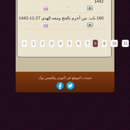
1442
-
160 باب: من أحرم بالحج ومعه الهدي 27-11-1442
-
<
1
2
3
4
5
6
7
8
9
10
11
حساب الموقع في التويتر والفيس بوك