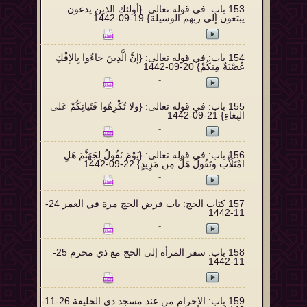
153 ‌‌باب: في قوله تعالى: {أولئك الذين يدعون
يبتغون إلى ربهم الوسيلة} 19-09-1442
-
154 ‌‌باب: في قوله تعالى: {إنَّ الَّذِينَ جاءُوا بِالإفْكِ
عُصْبَةٌ مِنكُمْ} 20-09-1442
-
155 ‌‌باب: في قوله تعالى: {ولا تُكْرِهُوا فَتَياتِكُمْ عَلى
البِغاءِ} 21-09-1442
-
156 ‌‌باب: في قوله تعالى: {يَوْمَ نَقُولُ لِجَهَنَّمَ هَلِ
امْتَلَأْتِ وتَقُولُ هَلْ مِن مَزِيدٍ} 22-09-1442
-
157 كتاب الحج: باب فرض الحج مرة في العمر 24-
11-1442
-
158 باب: سفر المرأة إلى الحج مع ذي محرم 25-
11-1442
-
159 باب: الإحرام من عند مسجد ذي الحليفة 26-11-