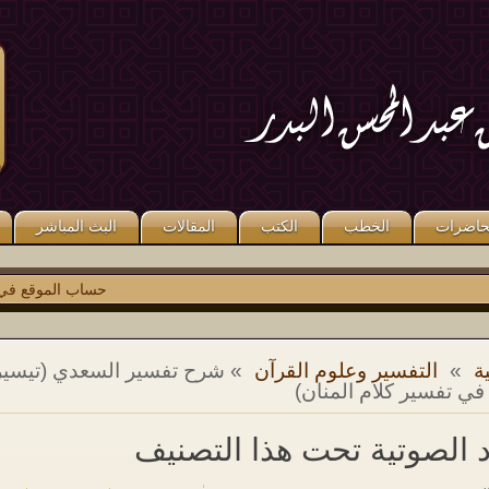
قال صلى الله عليه وسلم: «مَنْ كَذَبَ
قال صلى الله عليه وسلم: «مَنْ صَلَّى
عَلَىَّ مُتَعَمِّدًا فَلْيَتَبَوَّأْ مَقْعَدَهُ مِنَ النَّارِ».
عَلَىَّ وَاحِدَةً صَلَّى اللَّهُ عَلَيْهِ عَشْرًا ». رواه
متفق عليه.
مسلم.
حاضرات
الخطب
الكتب
المقالات
البث المباشر
حساب الموقع في
توي
ة
»
التفسير وعلوم القرآن
» شرح تفسير السعدي (تيسير 
في تفسير كلام المنان)
د الصوتية تحت هذا التصنيف