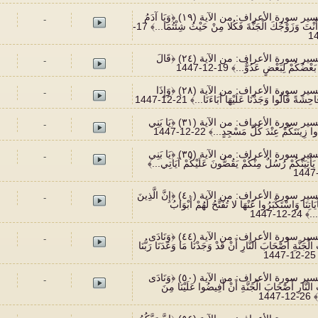
389 تفسير سورة الأعراف: من الآية (١٩) ﴿وَيَا آدَمُ
-
اسْكُنْ أَنْتَ وَزَوْجُكَ الْجَنَّةَ فَكُلا مِنْ حَيْثُ شِئْتُمَا...﴾ 17-
390 تفسير سورة الأعراف: من الآية (٢٤) ﴿قَالَ
-
ْضُكُمْ لِبَعْضٍ عَدُوٌّ...﴾ 19-12-1447
391 تفسير سورة الأعراف: من الآية (٢٨) ﴿وَإِذَا
-
ِشَةً قَالُوا وَجَدْنَا عَلَيْهَا آبَاءَنَا...﴾ 21-12-1447
392 تفسير سورة الأعراف: من الآية (٣١) ﴿يَا بَنِي
-
زِينَتَكُمْ عِنْدَ كُلِّ مَسْجِدٍ...﴾ 22-12-1447
393 تفسير سورة الأعراف: من الآية (٣٥) ﴿يَا بَنِي
-
ا يَأْتِيَنَّكُمْ رُسُلٌ مِنْكُمْ يَقُصُّونَ عَلَيْكُمْ آيَاتِي...﴾
394 تفسير سورة الأعراف: من الآية (٤٠) ﴿إِنَّ الَّذِينَ
-
آيَاتِنَا وَاسْتَكْبَرُوا عَنْهَا لا تُفَتَّحُ لَهُمْ أَبْوَابُ
2-12-1447
395 تفسير سورة الأعراف: من الآية (٤٤) ﴿وَنَادَى
-
لْجَنَّةِ أَصْحَابَ النَّارِ أَنْ قَدْ وَجَدْنَا مَا وَعَدَنَا رَبُّنَا
1
396 تفسير سورة الأعراف: من الآية (٥٠) ﴿وَنَادَى
-
لنَّارِ أَصْحَابَ الْجَنَّةِ أَنْ أَفِيضُوا عَلَيْنَا مِنَ
1447