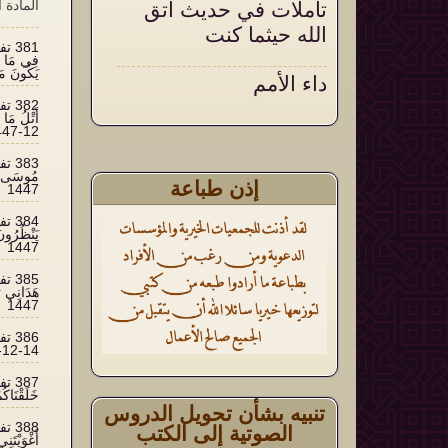
تأملات في حديث اتق
المادة 
الله حيثما كنت
فِي مَا أُ
يَكُونَ مَيْتَةً
داء الأمم
أثر الأذكار الشرعية في
12-1447
تقوية العقيدة وتثبيتها
إذن طباعة
1447
1447
1447
14-12-1447
خَلَقْنَاكُمْ ث
تنبيه بشأن تحويل الدروس
الصوتية إلى الكتب
أَغْوَيْتَنِي