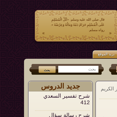
قال صلى الله عليه وسلم: «كُلُّ الْمُسْلِمِ
عَلَى الْمُسْلِمِ حَرَامٌ دَمُهُ وَمَالُهُ وَعِرْضُهُ ».
رواه مسلم.
»
«
بريد الموقع
تر
و
الفيس بوك
من جديد الكتب (
عشر وصايا وتوجيهات في الشدائد والم
جديد الدروس
الكريم
شرح تفسير السعدي
412
شرح رسالة سؤال