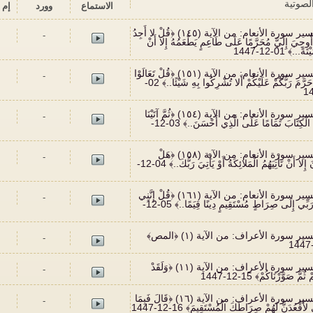
الصوتية
الاستماع‬
وورد
إم 
381 تفسير سورة الأنعام: من الآية (١٤٥) ﴿قُلْ لا أَجِدُ
-
وحِيَ إِلَيَّ مُحَرَّمًا عَلَى طَاعِمٍ يَطْعَمُهُ إِلا أَنْ
...﴾ 01-12-1447
382 تفسير سورة الأنعام: من الآية (١٥١) ﴿قُلْ تَعَالَوْا
-
أَتْلُ مَا حَرَّمَ رَبُّكُمْ عَلَيْكُمْ أَلا تُشْرِكُوا بِهِ شَيْئًا..﴾ 02-
383 تفسير سورة الأنعام: من الآية (١٥٤) ﴿ثُمَّ آتَيْنَا
-
مُوسَى الْكِتَابَ تَمَامًا عَلَى الَّذِي أَحْسَنَ..﴾ 03-12-
384 تفسير سورة الأنعام: من الآية (١٥٨) ﴿هَلْ
-
يَنْظُرُونَ إِلا أَنْ تَأْتِيَهُمُ الْمَلائِكَةُ أَوْ يَأْتِيَ رَبُّكَ..﴾ 04-12-
385 تفسير سورة الأنعام: من الآية (١٦١) ﴿قُلْ إِنَّنِي
-
هَدَانِي رَبِّي إِلَى صِرَاطٍ مُسْتَقِيمٍ دِينًا قِيَمًا..﴾ 05-12-
386 تفسير سورة الأعراف: من الآية (١) ﴿المص﴾
-
387 تفسير سورة الأعراف: من الآية (١١) ﴿وَلَقَدْ
-
ُمَّ صَوَّرْنَاكُمْ﴾ 15-12-1447
388 تفسير سورة الأعراف: من الآية (١٦) ﴿قَالَ فَبِمَا
-
 لأَقْعُدَنَّ لَهُمْ صِرَاطَكَ الْمُسْتَقِيمَ﴾ 16-12-1447