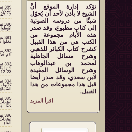
تؤكد إدارة الموقع أنَّ
الشيخ لا يأذن لأحد أن يُحوّل
12-1447
شيئًا من دروسه الصوتية
إلى كتاب مطبوع، وقد صدر
اهْبِطُوا بَع
هذه الأيام مجموعة من
الكتب هي من هذا القبيل
فَعَلُوا فَاح
كشرح كتاب الكبائر للذهبي
آدَمَ خُذُوا 
وشرح مسائل الجاهلية
لمحمد بن عبدالوهاب
آدَمَ إِمَّ
وشرح الوسائل المفيدة
23-12-1447
لابن سعدي، وقد صدر أيضا
قبل هذا مجموعات من هذا
كَذَّبُوا بِ
السَّمَاءِ...﴾ 4
القبيل.
اقرأ المزيد
أَصْحَابُ ا
حَقًّا...﴾ 25-12-447
أَصْحَابُ ا
الْمَاءِ...﴾ 26-12-