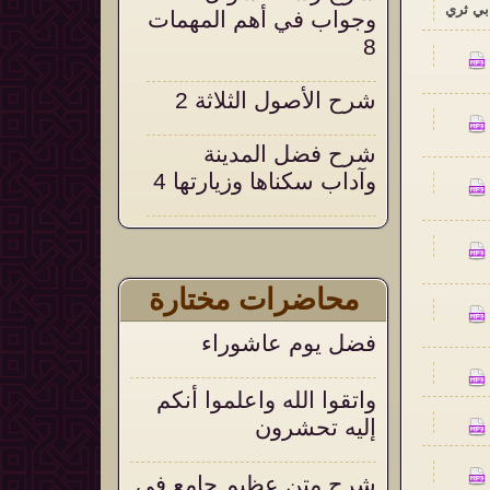
بي ثري
وجواب في أهم المهمات
8
شرح الأصول الثلاثة 2
شرح فضل المدينة
وآداب سكناها وزيارتها 4
شرح التحقيق والإيضاح
18
محاضرات مختارة
التعليق على التنبيهات
فضل يوم عاشوراء
السنية على العقيدة
الواسطية 105
واتقوا الله واعلموا أنكم
إليه تحشرون
شرح متن عظيم جامع في