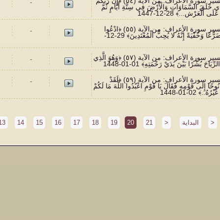
397 تفسير سورة الأعراف: من الآية (٥٤) ﴿إِنَّ رَبَّكُمُ
-
َذِي خَلَقَ السَّمَاوَاتِ وَالْأَرْضَ فِي سِتَّةِ أَيَّامٍ ثُمَّ
َى الْعَرْش...﴾ 28-12-1447
398 تفسير سورة الأعراف: من الآية (٥٥) ﴿ادْعُوا
-
رَبَّكُمْ تَضَرُّعًا وَخُفْيَةً إِنَّهُ لا يُحِبُّ الْمُعْتَدِينَ﴾ 29-12-
399 تفسير سورة الأعراف: من الآية (٥٧) ﴿وَهُوَ الَّذِي
-
ِيَاحَ بُشْرًا بَيْنَ يَدَيْ رَحْمَتِهِ﴾ 01-01-1448
400 تفسير سورة الأعراف: من الآية (٥٩) ﴿لَقَدْ
-
 نُوحًا إِلَى قَوْمِهِ فَقَالَ يَا قَوْمِ اعْبُدُوا اللَّهَ مَا لَكُمْ
رُهُ..﴾ 02-01-1448
>
البداية
<
21
20
19
18
17
16
15
14
13