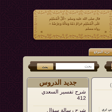
قال صلى الله عليه وسلم: «كُلُّ الْمُسْلِمِ
عَلَى الْمُسْلِمِ حَرَامٌ دَمُهُ وَمَالُهُ وَعِرْضُهُ ».
رواه مسلم.
»
«
بريد الموقع
تر
و
الفيس بوك
من جديد الكتب (
عشر وصايا وتوجيهات في الشدائد والم
جديد الدروس
شرح تفسير السعدي
412
شرح رسالة سؤال
بي ثري