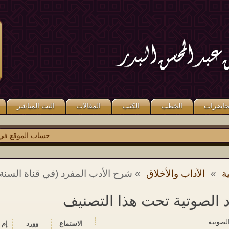
قال صلى الله عليه وسلم: «مَنْ كَذَبَ
قال صلى الله عليه وسلم: «مَنْ صَلَّى
عَلَىَّ مُتَعَمِّدًا فَلْيَتَبَوَّأْ مَقْعَدَهُ مِنَ النَّارِ».
عَلَىَّ وَاحِدَةً صَلَّى اللَّهُ عَلَيْهِ عَشْرًا ». رواه
متفق عليه.
مسلم.
حاضرات
الخطب
الكتب
المقالات
البث المباشر
حساب الموقع في
توي
ة
»
الآداب والأخلاق
» شرح الأدب المفرد (في قناة السنة)
د الصوتية تحت هذا التصنيف
الصوتية
الاستماع‬
وورد
إم 