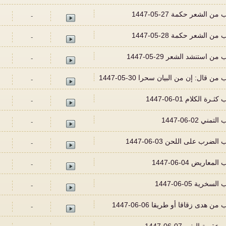
-
-
-
-
-
-
-
-
-
-