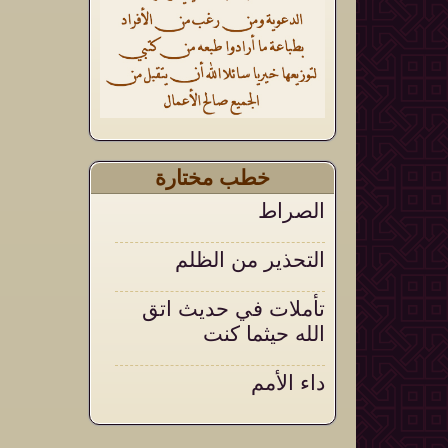
خطب مختارة
الصراط
التحذير من الظلم
تأملات في حديث اتق
الله حيثما كنت
داء الأمم
أثر الأذكار الشرعية في