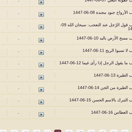
-
-
293 باب قول الرّجل عند التعجب: سبحان الله 09-
-
-
-
-
-
-
-
-