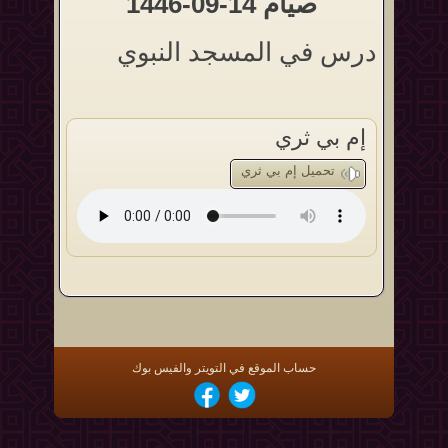
صيام 14-09-1446
درس في المسجد النبوي
إم بي ثري
تحميل إم بي ثري
حساب الموقع في التويتر والفيس بوك