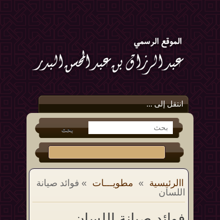
انتقل إلى ...
االرئيسية
»
مطويـــات
» فوائد صيانة
اللسان
فوائد صيانة اللسان