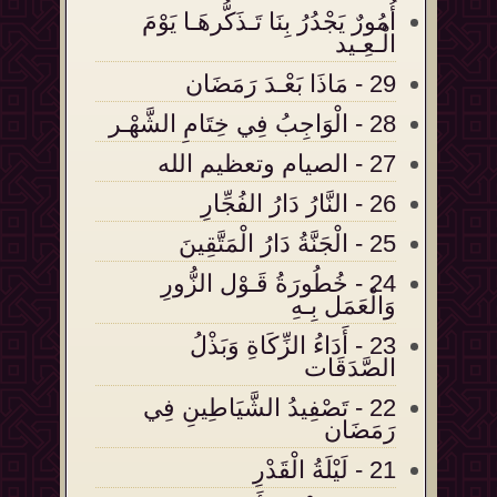
أُمُورٌ يَجْدُرُ بِنَا تَـذَكُّرهَـا يَوْمَ
الْـعِـيد
29 - مَاذَا بَعْـدَ رَمَضَان
28 - الْوَاجِبُ فِي خِتَامِ الشَّهْـر
27 - الصيام وتعظيم الله
26 - النَّارُ دَارُ الفُجِّارِ
25 - الْجَنَّةُ دَارُ الْمَتَّقِينَ
24 - خُطُورَةُ قَـوْل الزُّورِ
وَالْعَمَل بِـهِ
23 - أَدَاءُ الزِّكَاةِ وَبَذْلُ
الصَّدَقَات
22 - تَصْفِيدُ الشَّيَاطِينِ فِي
رَمَضَان
21 - لَيْلَةُ الْقَدْرِ