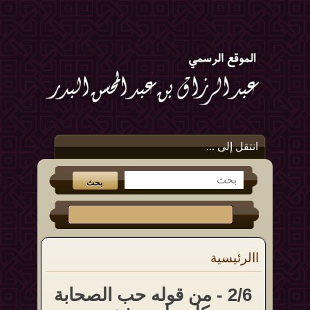
انتقل إلى ...
االرئيسية
2/6 - من قوله حب الصحابة