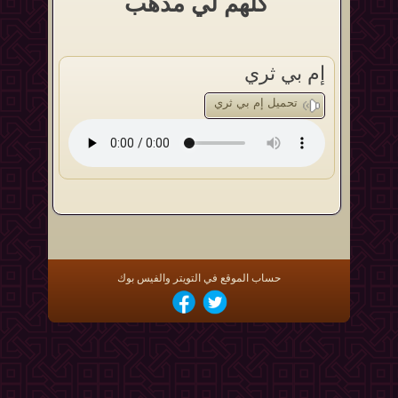
كلهم لي مذهب
إم بي ثري
تحميل إم بي ثري
حساب الموقع في التويتر والفيس بوك