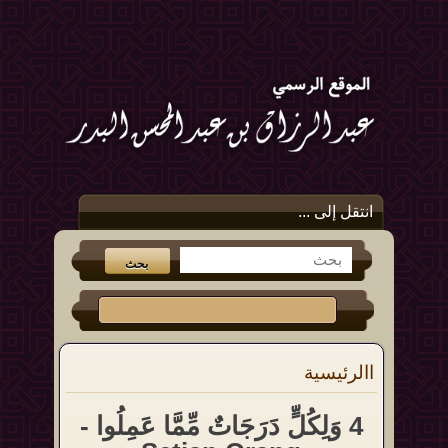
انتقل إلى ...
االرئيسية
4 وَلِكُلٍّ دَرَجَاتٌ مِّمَّا عَمِلُوا -