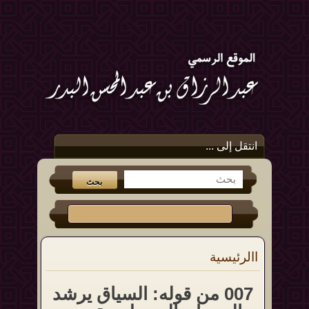
انتقل إلى ...
االرئيسية
007 من قوله: السياق يرشد