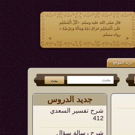
قال صلى الله عليه وسلم: «كُلُّ الْمُسْلِمِ
عَلَى الْمُسْلِمِ حَرَامٌ دَمُهُ وَمَالُهُ وَعِرْضُهُ ».
رواه مسلم.
»
«
بريد الموقع
يتر
و
الفيس بوك
من جديد الكتب (
عشر وصايا وتوجيهات في الشدائد وال
جديد الدروس
شرح تفسير السعدي
412
شرح رسالة سؤال