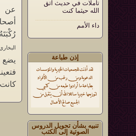
تأملات في حديث اتق
عن م
الله حيثما كنت
أصحاب
داء الأمم
رُكْبَتَ
أثر الأذكار الشرعية في
تقوية العقيدة وتثبيتها
البخاري(4174
إذن طباعة
يضع ر
فتعين
كانت 
تنبيه بشأن تحويل الدروس
الصوتية إلى الكتب