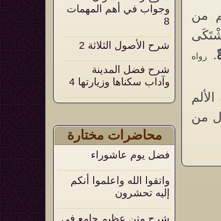
وجواب في أهم المهمات
م من
8
تَكَى
شرح الأصول الثلاثة 2
ً
.
رواه
شرح فضل المدينة
وآداب سكناها وزيارتها 4
لألم
شرح التحقيق والإيضاح
ل من
18
محاضرات مختارة
التعليق على التنبيهات
فضل يوم عاشوراء
السنية على العقيدة
الواسطية 105
واتقوا الله واعلموا أنكم
إليه تحشرون
شرح متن عظيم جامع في