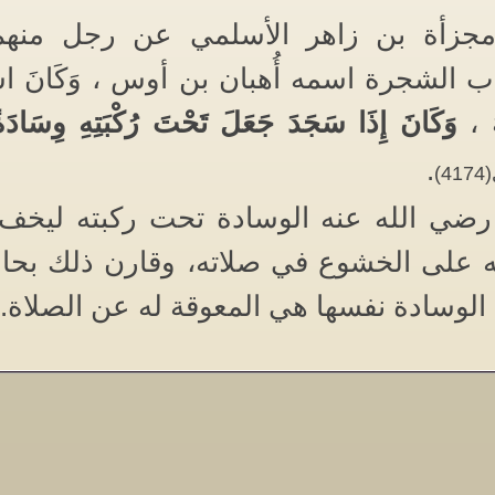
جزأة بن زاهر الأسلمي عن رجل منه
 الشجرة اسمه أُهبان بن أوس ، وَكَانَ اشْ
هُ ،
وَكَانَ إِذَا سَجَدَ جَعَلَ تَحْتَ رُكْبَتِهِ وِسَادَة
.
)
ضي الله عنه الوسادة تحت ركبته ليخف ا
ه على الخشوع في صلاته، وقارن ذلك بحا
الوسادة نفسها هي المعوقة له عن الصلاة.