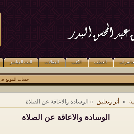
قال صلى الله عليه وسلم: «مَنْ كَذَبَ
قال صلى الله عليه وسلم: «مَنْ صَلَّى
عَلَىَّ مُتَعَمِّدًا فَلْيَتَبَوَّأْ مَقْعَدَهُ مِنَ النَّارِ».
عَلَىَّ وَاحِدَةً صَلَّى اللَّهُ عَلَيْهِ عَشْرًا ». رواه
متفق عليه.
مسلم.
حاضرات
الخطب
الكتب
المقالات
البث المباشر
حساب الموقع في
تو
ة
»
أثر وتعليق
» الوسادة والاعاقة عن الصلاة
الوسادة والاعاقة عن الصلاة