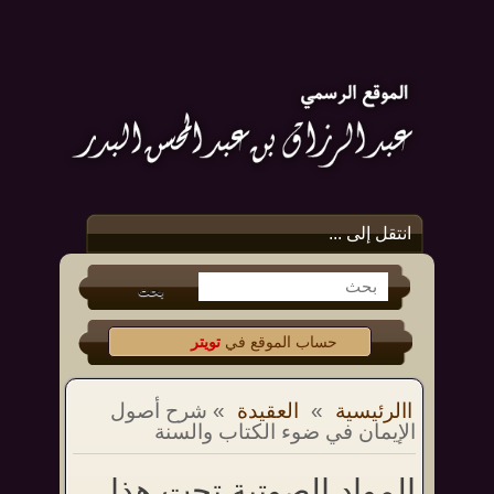
انتقل إلى ...
حساب الموقع في
تويتر
و
الفيس بوك
من جديد الكتب (
عشر وصايا
االرئيسية
»
العقيدة
» شرح أصول
الإيمان في ضوء الكتاب والسنة
وتوجيهات في الشدائد
والملمات
)
المواد الصوتية تحت هذا