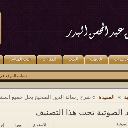
قال صلى الله عليه وسلم: «مَنْ كَذَبَ
قال صلى الله عليه وسلم: «مَنْ صَلَّى
عَلَىَّ مُتَعَمِّدًا فَلْيَتَبَوَّأْ مَقْعَدَهُ مِنَ النَّارِ».
عَلَىَّ وَاحِدَةً صَلَّى اللَّهُ عَلَيْهِ عَشْرًا ». رواه
متفق عليه.
مسلم.
حاضرات
الخطب
الكتب
المقالات
البث المباشر
حساب الموقع في
توي
ة
»
العقيدة
» شرح رسالة الدين الصحيح يحل جميع المش
د الصوتية تحت هذا التصنيف
الصوتية
الاستماع‬
وورد
إم 