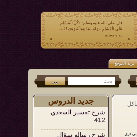
قال صلى الله عليه وسلم: «كُلُّ الْمُسْلِمِ
عَلَى الْمُسْلِمِ حَرَامٌ دَمُهُ وَمَالُهُ وَعِرْضُهُ ».
رواه مسلم.
»
«
بريد الموقع
تر
و
الفيس بوك
من جديد الكتب (
عشر وصايا وتوجيهات في الشدائد والم
جديد الدروس
اكل
شرح تفسير السعدي
412
شرح رسالة سؤال
بي ثري