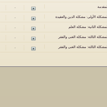
-
-
-
-
-