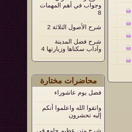
وجواب في أهم المهمات
8
شرح الأصول الثلاثة 2
شرح فضل المدينة
وآداب سكناها وزيارتها 4
شرح التحقيق والإيضاح
18
محاضرات مختارة
التعليق على التنبيهات
فضل يوم عاشوراء
السنية على العقيدة
الواسطية 105
واتقوا الله واعلموا أنكم
إليه تحشرون
شرح متن عظيم جامع في